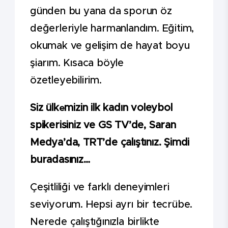
günden bu yana da sporun öz
değerleriyle harmanlandım. Eğitim,
okumak ve gelişim de hayat boyu
şiarım. Kısaca böyle
özetleyebilirim.
Siz ülk
mizin ilk kadın voleybol
e
spikerisiniz ve GS TV’de, Saran
Medya’da, TRT’de çalıştınız. Şimdi
buradasınız…
Çeşitliliği ve farklı deneyimleri
seviyorum. Hepsi ayrı bir tecrübe.
Nerede çalıştığınızla birlikte