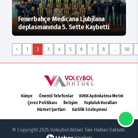
Fenerbahçe Medicana Ljubjlana
deplasmanında 5. Sette Kaybetti
‹
1
2
3
4
5
6
7
8
...
50
Künye
Önemli Telefonlar
KVKK Aydınlatma Metni
Çerez Politikası
İletişim
Topluluk Kuralları
Hizmet Şartları
Gizlilik Sözleşmesi
© Copyright 2025 Voleybol Aktuel Tüm Hakları Saklıdır.