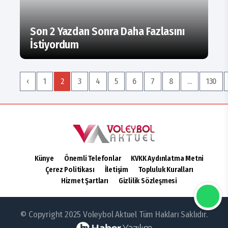
Son 2 Yazdan Sonra Daha Fazlasını
İstiyordum
‹
1
2
3
4
5
6
7
8
...
130
Künye
Önemli Telefonlar
KVKK Aydınlatma Metni
Çerez Politikası
İletişim
Topluluk Kuralları
Hizmet Şartları
Gizlilik Sözleşmesi
© Copyright 2025 Voleybol Aktuel Tüm Hakları Saklıdır.