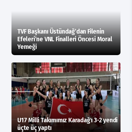
TVF Başkanı Üstündağ’dan Filenin
Efeleri’ne VNL Finalleri Öncesi Moral
Yemeği
U17 Milli Takımımız Karadağ'ı 3-2 yendi
üçte üç yaptı