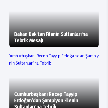
Bakan Bak'tan Filenin Sultanları'na
Tebrik Mesajı
Cumhurbaşkanı Recep Tayyip
Erdoğan’dan Şampiyon Filenin
Sultanları’na Tebrik