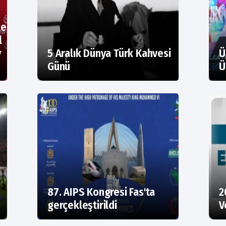
y
5 Aralık Dünya Türk Kahvesi
Ü
Günü
Ü
87. AIPS Kongresi Fas'ta
2
gerçekleştirildi
V