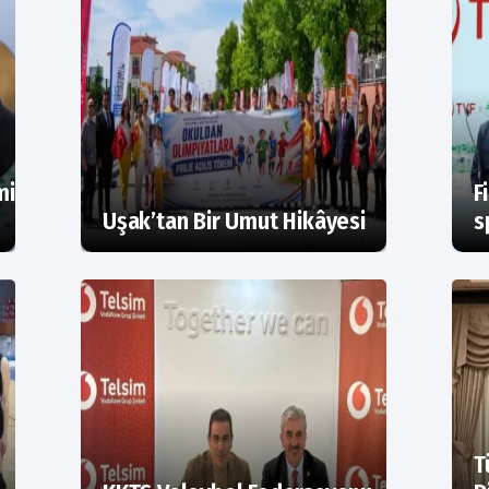
mi
F
Uşak’tan Bir Umut Hikâyesi
s
T