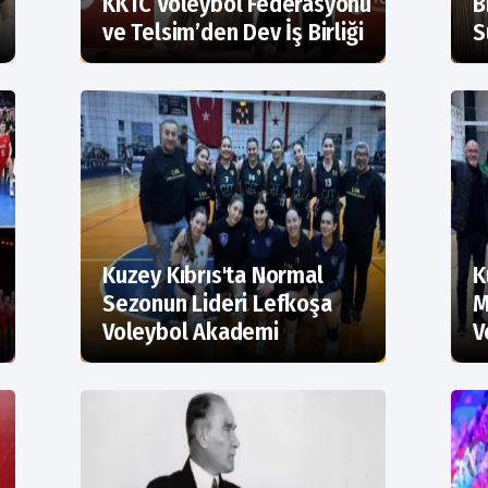
KKTC Voleybol Federasyonu
B
ve Telsim’den Dev İş Birliği
S
Kuzey Kıbrıs'ta Normal
K
Sezonun Lideri Lefkoşa
M
Voleybol Akademi
V