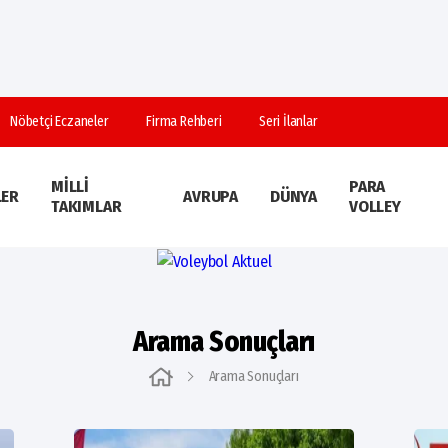
Nöbetçi Eczaneler
Firma Rehberi
Seri İlanlar
MILLI
PARA
LER
AVRUPA
DÜNYA
TAKIMLAR
VOLLEY
Arama Sonuçları
Arama Sonuçları