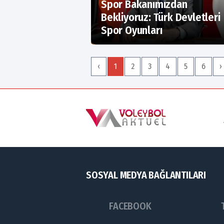
Spor Bakanımızdan
Bekliyoruz: Türk Devletleri
Spor Oyunları
‹
1
2
3
4
5
6
›
SOSYAL MEDYA BAĞLANTILARI
FACEBOOK