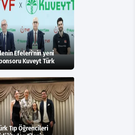
ilenin Efeleri'nin yeni
ponsoru Kuveyt Türk
ürk Tıp Öğrencileri