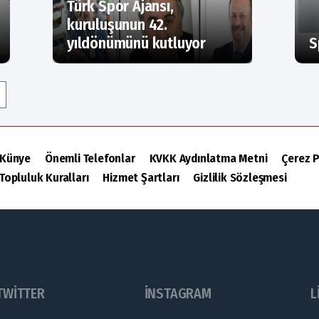
Türk Spor Ajansı,
kuruluşunun 42.
yıldönümünü kutluyor
S
Künye
Önemli Telefonlar
KVKK Aydınlatma Metni
Çerez P
Topluluk Kuralları
Hizmet Şartları
Gizlilik Sözleşmesi
TWITTER
INSTAGRAM
L