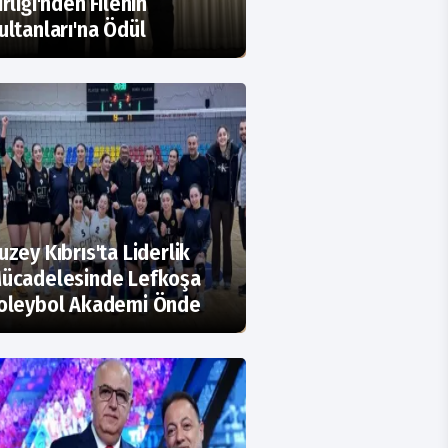
irliği'nden Filenin
ultanları'na Ödül
uzey Kıbrıs'ta Liderlik
ücadelesinde Lefkoşa
oleybol Akademi Önde