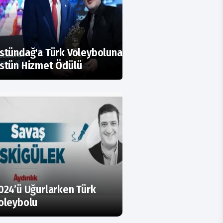
stündağ'a Türk Voleyboluna
stün Hizmet Ödülü
024’ü Uğurlarken Türk
oleybolu