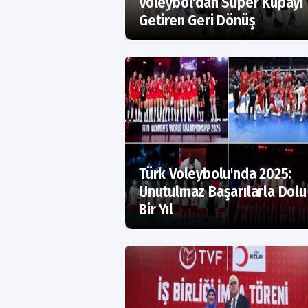
Voleybol'dan Süper Kupayı
Getiren Geri Dönüş
Türk Voleybolu'nda 2025:
Unutulmaz Başarılarla Dolu
Bir Yıl