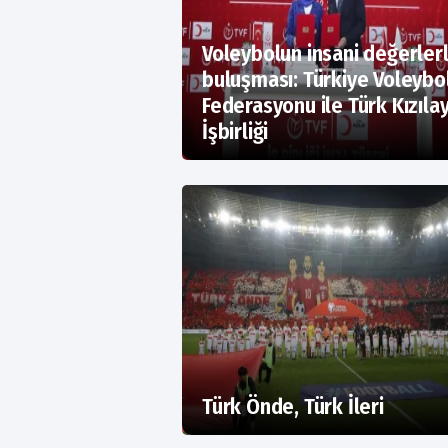
Voleybolun insani değerlerle
buluşması: Türkiye Voleybol
Federasyonu ile Türk Kızıla
İşbirliği
Türk Önde, Türk İleri