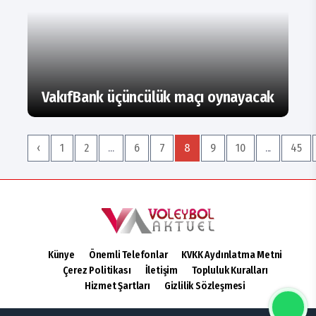
VakıfBank üçüncülük maçı oynayacak
‹
1
2
...
6
7
8
9
10
...
45
Künye
Önemli Telefonlar
KVKK Aydınlatma Metni
Çerez Politikası
İletişim
Topluluk Kuralları
Hizmet Şartları
Gizlilik Sözleşmesi