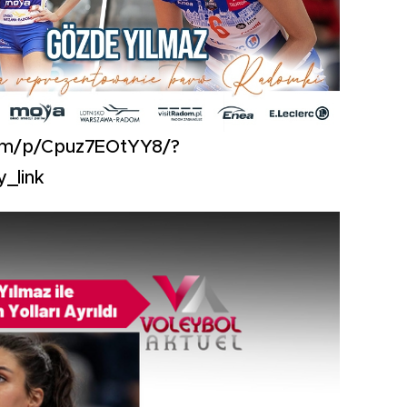
com/p/Cpuz7EOtYY8/?
y_link