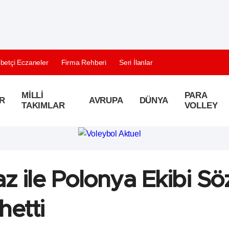
betçi Eczaneler
Firma Rehberi
Seri İlanlar
MILLI
PARA
R
AVRUPA
DÜNYA
TAKIMLAR
VOLLEY
z ile Polonya Ekibi Sö
hetti