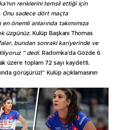
nın renklerini temsil ettiği için
. Onu sadece dört maçta
 en önemli anlarında takımımıza
çok üzgünüz.
Kulüp Başkanı Thomas
falar, bundan sonraki kariyerinde ve
iliyoruz " dedi.
Radomka'da Gözde 6
mak üzere toplam 72 sayı kaydetti.
nda görüşürüz!'' Kulüp açıklamasının