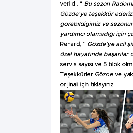
verildi. “
Bu sezon Radomka'
Gözde'ye teşekkür ederiz
görebildiğimiz ve sezonun
yardımcı olamadığı için 
Renard, "
Gözde'ye acil şi
özel hayatında başarılar d
servis sayısı ve 5 blok ol
Teşekkürler Gözde ve yakı
orijinali için
tıklayınız