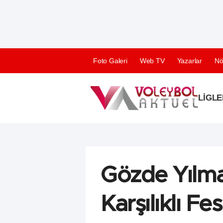
Foto Galeri
Web TV
Yazarlar
Nö
LIGLE
Gözde Yılma
Karşılıklı Fes