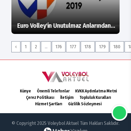
Euro Volley'in Unutulmaz Anlarından...
‹
1
2
...
176
177
178
179
180
1
Künye
Önemli Telefonlar
KVKK Aydınlatma Metni
Çerez Politikası
İletişim
Topluluk Kuralları
Hizmet Şartları
Gizlilik Sözleşmesi
© Copyright 2025 Voleybol Aktuel Tüm Hakları Saklıdır.