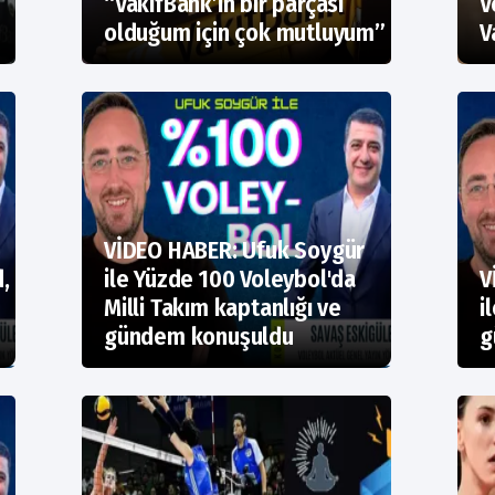
“VakıfBank’ın bir parçası
V
olduğum için çok mutluyum”
V
VİDEO HABER: Ufuk Soygür
,
ile Yüzde 100 Voleybol'da
V
Milli Takım kaptanlığı ve
i
gündem konuşuldu
g