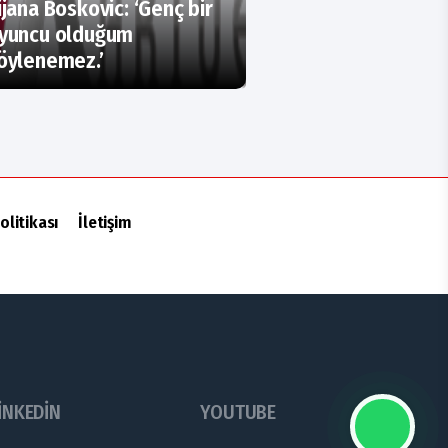
ijana Boskovic: ‘Genç bir
yuncu olduğum
öylenemez.’
olitikası
İletişim
INKEDIN
YOUTUBE