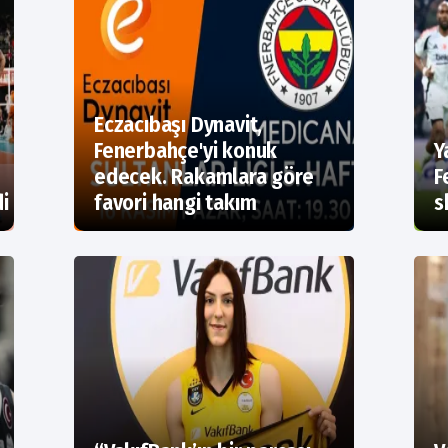
Eczacıbaşı Dynavit,
Fenerbahçe'yi konuk
Y
edecek. Rakamlara göre
F
di
favori hangi takım
s