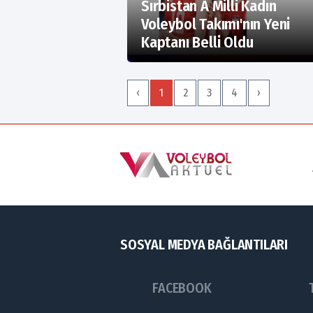
Sırbistan A Milli Kadın
Voleybol Takımı'nın Yeni
Kaptanı Belli Oldu
‹
1
2
3
4
›
SOSYAL MEDYA BAĞLANTILARI
FACEBOOK