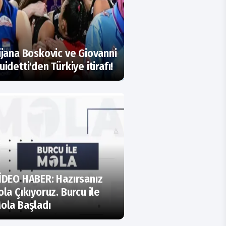
ijana Boskovic ve Giovanni
uidetti'den Türkiye itirafı!
İDEO HABER: Hazırsanız
ola Çıkıyoruz. Burcu ile
ola Başladı