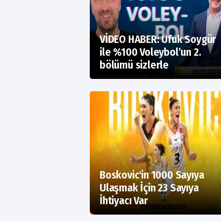
VİDEO HABER: Ufuk Soygür
ile %100 Voleybol’un 2.
bölümü sizlerle
Boskovic'in 1000 Sayıya
Ulaşmak İçin 23 Sayıya
İhtiyacı Var