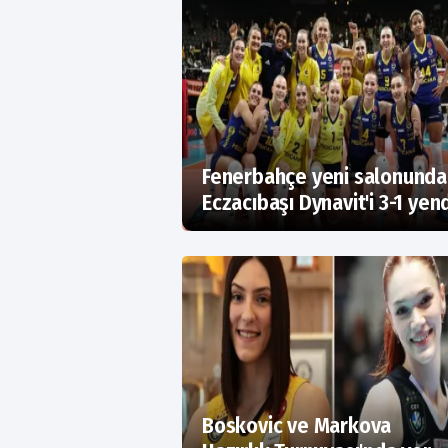
Fenerbahçe yeni salonunda
Eczacıbaşı Dynavit'i 3-1 yen
Boskovic ve Markova