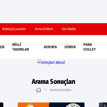
Nöbetçi Eczaneler
Firma Rehberi
Seri İlanlar
MILLI
PARA
LER
AVRUPA
DÜNYA
TAKIMLAR
VOLLEY
Arama Sonuçları
Arama Sonuçları