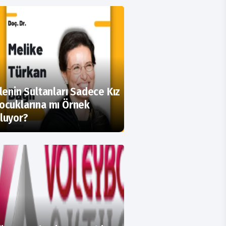
ilenin Sultanları Sadece Kız
ocuklarına mı Örnek
luyor?