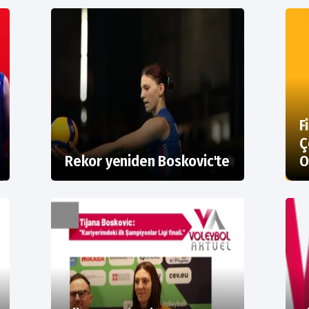
F
Ç
Rekor yeniden Boskovic'te
O