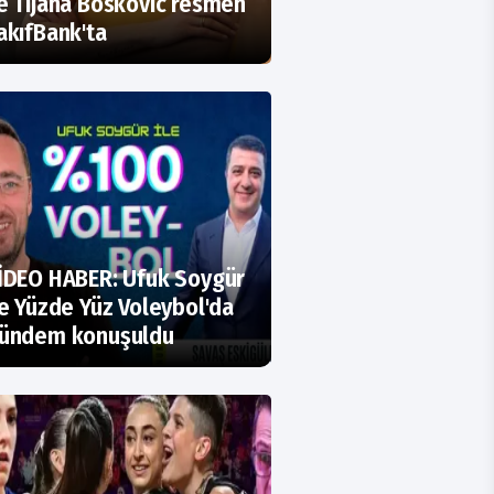
e Tijana Boskovic resmen
akıfBank'ta
İDEO HABER: Ufuk Soygür
le Yüzde Yüz Voleybol'da
ündem konuşuldu