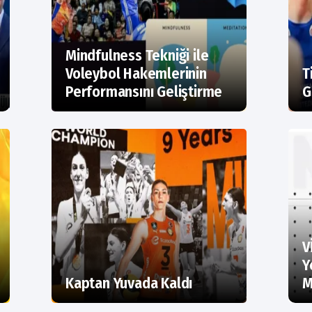
Mindfulness Tekniği ile
Voleybol Hakemlerinin
T
Performansını Geliştirme
G
V
Y
Kaptan Yuvada Kaldı
M