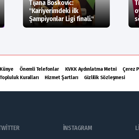
Tijana Boskovic:
T
''Kariyerimdeki ilk
o
Şampiyonlar Ligi finali.''
s
Künye
Önemli Telefonlar
KVKK Aydınlatma Metni
Çerez P
Topluluk Kuralları
Hizmet Şartları
Gizlilik Sözleşmesi
TWITTER
INSTAGRAM
L