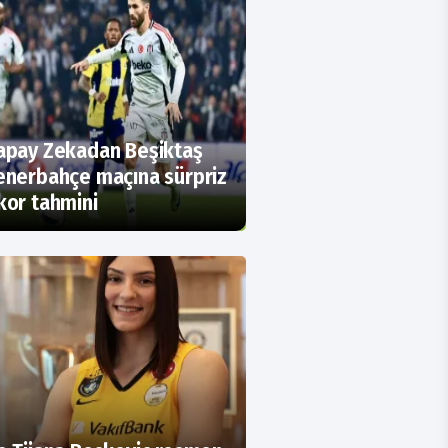
apay Zekadan Beşiktaş
enerbahçe maçına sürpriz
kor tahmini