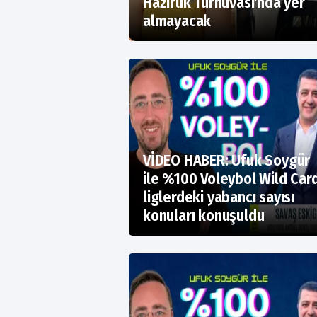
Hazırlık Turnuvası'nda yer
almayacak
VİDEO HABER: Ufuk Soygür
ile %100 Voleybol Wild Card
liglerdeki yabancı sayısı
konuları konuşuldu